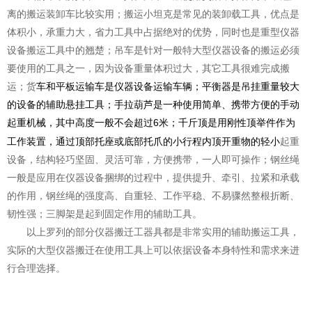
离的搬运装卸车比较实用；搬运小坦克是常见的装卸载工具，优点是
体积小，承重力大，省力工具中占据绝对的优势，同时也是重型仪器
设备搬运工具中的翘楚；吊车是针对一般特大型仪器设备的搬运必须
要使用的工具之一，因为设备重量体积过大，其它工具很难完成搬
运；货
车和平板运输车是仪器设备运输车辆；平衡器是吊挂重量较大
的设备的辅助悬挂工具；手拉葫芦是一种使用简单、携带方便的手动
，其中高度一般不会超过
6
米；千斤顶是用刚性顶举件作为
起重机械
工作装置，通过顶部托座或底部托爪的小行程内顶开重物的轻小
起重
设备，结构轻巧坚固、灵活可靠，方便携带，一人即可操作；钢丝绳
一般是应用在仪器设备捆绑的过程中，提供提升、牵引、拉紧和承载
的作用，钢丝绳的强度高、自重轻、工作平稳、不易骤然整根折断、
韧性强；三脚架是起到固定作用的辅助工具。
以上罗列的部分
工器具都是非常实用的辅助搬运工具，
仪器搬迁
实际的大型仪器搬迁在使用工具上可以依据设备本身特性和需求来进
行合理选择。